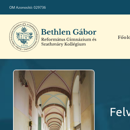
Kihagyás
OM Azonosító: 029736
Főol
Fel