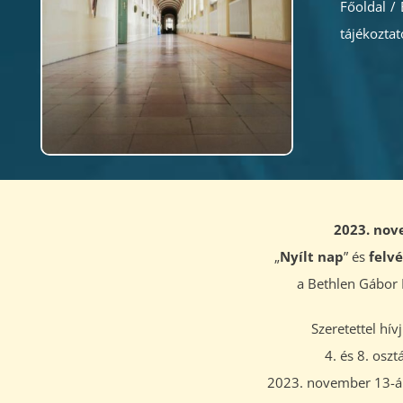
Főoldal
/
tájékoztat
2023. nov
„
Nyílt nap
” és
felvé
a Bethlen Gábor
Szeretettel hív
4. és 8. oszt
2023. november 13-án,