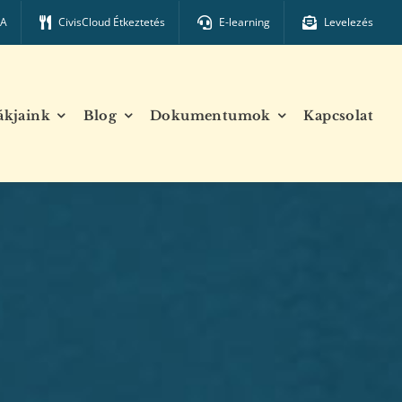
TA
CivisCloud Étkeztetés
E-learning
Levelezés
ákjaink
Blog
Dokumentumok
Kapcsolat