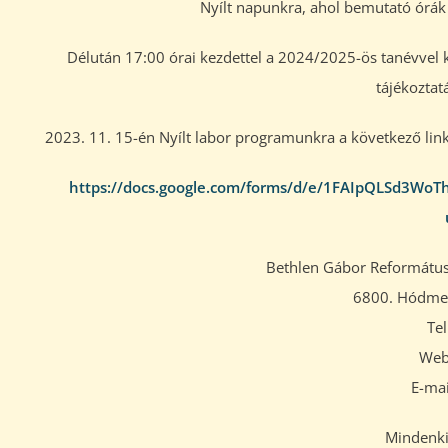
Nyílt napunkra, ahol bemutató órák 
Délután 17:00 órai kezdettel a 2024/2025-ös tanévvel kap
tájékoztat
2023. 11. 15-én Nyílt labor programunkra a következő linken
https://docs.google.com/forms/d/e/1FAIpQLSd3W
Bethlen Gábor Reformátu
6800. Hódmez
Te
Web
E-mai
Mindenkit