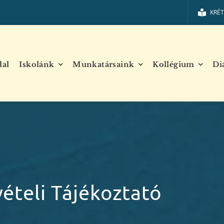
KRÉ
dal
Iskolánk
Munkatársaink
Kollégium
Di
vételi Tájékoztató