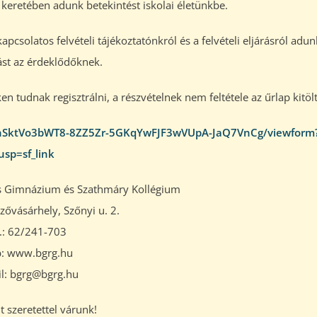
keretében adunk betekintést iskolai életünkbe.
csolatos felvételi tájékoztatónkról és a felvételi eljárásról adun
ást az érdeklődőknek.
 tudnak regisztrálni, a részvételnek nem feltétele az űrlap kitöl
oThSktVo3bWT8-8ZZ5Zr-5GKqYwFJF3wVUpA-JaQ7VnCg/viewform
usp=sf_link
s Gimnázium és Szathmáry Kollégium
ővásárhely, Szőnyi u. 2.
l.: 62/241-703
: www.bgrg.hu
l: bgrg@bgrg.hu
 szeretettel várunk!