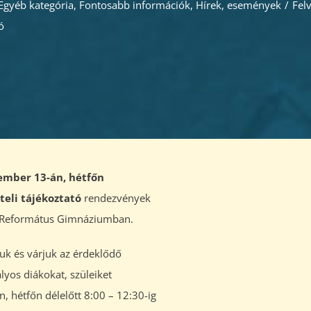
Egyéb kategória
,
Fontosabb információk
,
Hírek, események
/
Felv
ó
ember 13-án, hétfőn
teli tájékoztató
rendezvények
 Református Gimnáziumban.
juk és várjuk az érdeklődő
ályos diákokat, szüleiket
 hétfőn délelőtt 8:00 – 12:30-ig