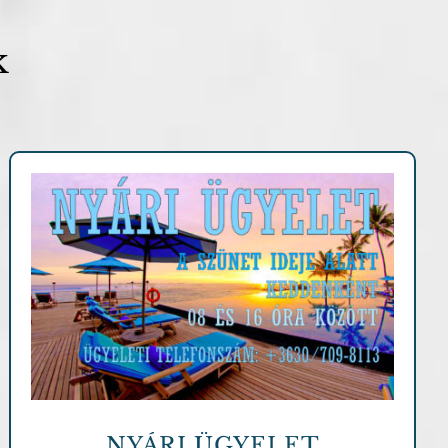
k
Fontosabb információk
NYÁRI ÜGYELET