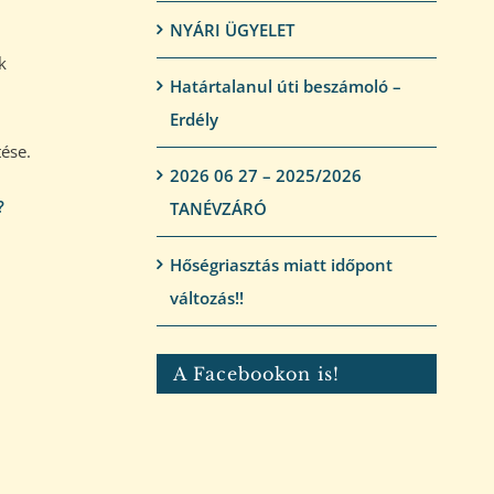
NYÁRI ÜGYELET
k
Határtalanul úti beszámoló –
Erdély
tése.
2026 06 27 – 2025/2026
?
TANÉVZÁRÓ
Hőségriasztás miatt időpont
változás!!
A Facebookon is!