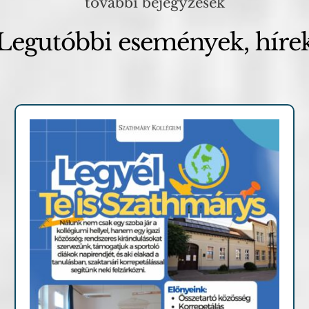
további bejegyzések
Legutóbbi események, híre