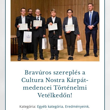
Egyéb kategória
Eredményeink
Hírek,
események
Bravúros szereplés a
Cultura Nostra Kárpát-
medencei Történelmi
Vetélkedőn!
Kategória:
Egyéb kategória
,
Eredményeink
,