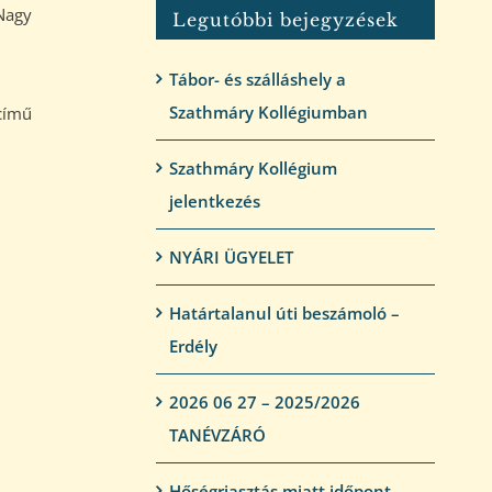
 Nagy
Legutóbbi bejegyzések
Tábor- és szálláshely a
Szathmáry Kollégiumban
című
Szathmáry Kollégium
jelentkezés
NYÁRI ÜGYELET
Határtalanul úti beszámoló –
Erdély
2026 06 27 – 2025/2026
TANÉVZÁRÓ
Hőségriasztás miatt időpont