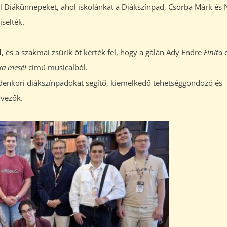
l Diákünnepeket, ahol iskolánkat a Diákszínpad, Csorba Márk és
selték.
l
, és a szakmai zsűrik őt kérték fel, hogy a gálán Ady Endre
Finita
ka meséi
című musicalból.
denkori diákszínpadokat segítő, kiemelkedő tehetséggondozó és
rvezők.