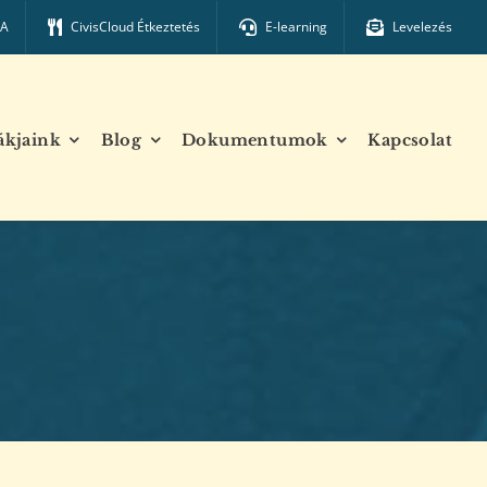
TA
CivisCloud Étkeztetés
E-learning
Levelezés
ákjaink
Blog
Dokumentumok
Kapcsolat