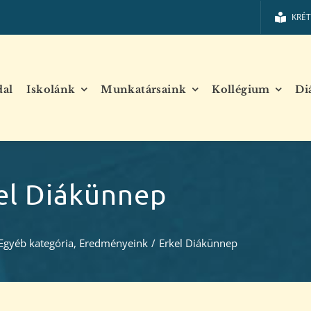
KRÉ
dal
Iskolánk
Munkatársaink
Kollégium
Di
el Diákünnep
Egyéb kategória
,
Eredményeink
/
Erkel Diákünnep