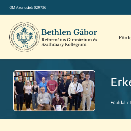
Kihagyás
OM Azonosító: 029736
Főol
Erk
Főoldal
/