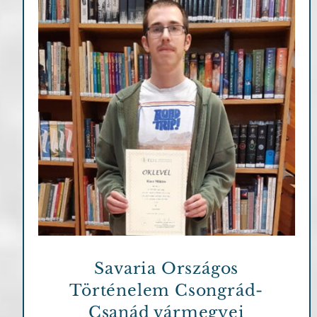
Fontosabb információk
Eredményeink
Savaria Országos
Történelem Csongrád-
Csanád vármegyei