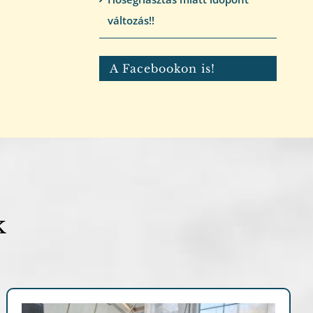
változás!!
A Facebookon is!
k