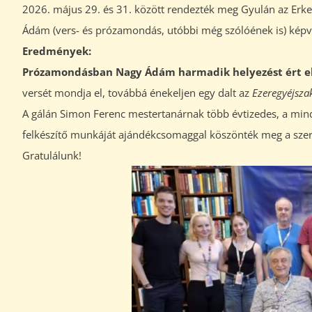
2026. május 29. és 31. között rendezték meg Gyulán az Erke
Ádám (vers- és prózamondás, utóbbi még szólóének is) képvi
Eredmények:
Prózamondásban Nagy Ádám harmadik helyezést ért e
versét mondja el, továbbá énekeljen egy dalt az
Ezeregyéjsza
A gálán Simon Ferenc mestertanárnak több évtizedes, a min
felkészítő munkáját ajándékcsomaggal köszönték meg a sze
Gratulálunk!