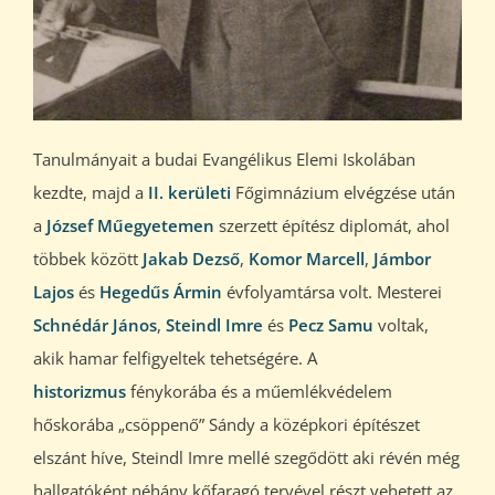
Tanulmányait a budai Evangélikus Elemi Iskolában
kezdte, majd a
II. kerületi
Főgimnázium elvégzése után
a
József Műegyetemen
szerzett építész diplomát, ahol
többek között
Jakab Dezső
,
Komor Marcell
,
Jámbor
Lajos
és
Hegedűs Ármin
évfolyamtársa volt. Mesterei
Schnédár János
,
Steindl Imre
és
Pecz Samu
voltak,
akik hamar felfigyeltek tehetségére. A
historizmus
fénykorába és a műemlékvédelem
hőskorába „csöppenő” Sándy a középkori építészet
elszánt híve, Steindl Imre mellé szegődött aki révén még
hallgatóként néhány kőfaragó tervével részt vehetett az