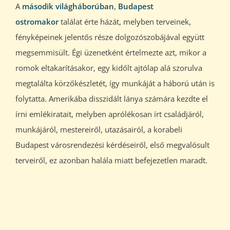
A
második világháborúban
,
Budapest
ostromakor
találat érte házát, melyben terveinek,
fényképeinek jelentős része dolgozószobájával együtt
megsemmisült. Égi üzenetként értelmezte azt, mikor a
romok eltakarításakor, egy kidőlt ajtólap alá szorulva
megtalálta körzőkészletét, így munkáját a háború után is
folytatta. Amerikába disszidált lánya számára kezdte el
írni emlékiratait, melyben aprólékosan írt családjáról,
munkájáról, mestereiről, utazásairól, a korabeli
Budapest városrendezési kérdéseiről, első megvalósult
terveiről, ez azonban halála miatt befejezetlen maradt.