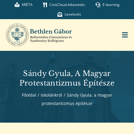
Kihagyás
KRÉTA
CivisCloud étkeztetés
E-learning
Levelezés
Tog
Nav
Főoldal
Sándy Gyula, A Magyar
Iskolánk
Protestantizmus Építésze
Főoldal
/
Iskolánkról
/
Sándy Gyula, a magyar
Munkatársaink
protestantizmus építésze
Kollégium