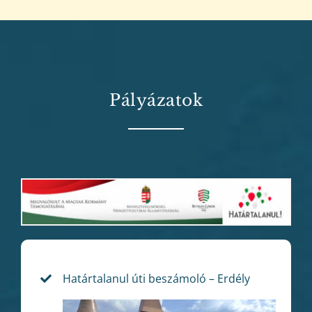
Pályázatok
Határtalanul úti beszámoló – Erdély