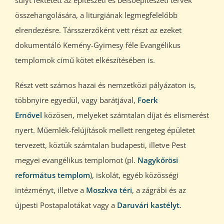
súlyt fektetett az építészeti és belsőépítészeti tervek
összehangolására, a liturgiának legmegfelelőbb
elrendezésre. Társszerzőként vett részt az ezeket
dokumentáló Kemény-Gyimesy féle Evangélikus
templomok című kötet elkészítésében is.
Részt vett számos hazai és nemzetközi pályázaton is,
többnyire egyedül, vagy barátjával,
Foerk
Ernővel
közösen, melyeket számtalan díjat és elismerést
nyert. Műemlék-felújítások mellett rengeteg épületet
tervezett, köztük számtalan budapesti, illetve Pest
megyei evangélikus templomot (pl.
Nagykőrösi
református templom
), iskolát, egyéb közösségi
intézményt, illetve a
Moszkva téri
, a zágrábi és az
újpesti Postapalotákat vagy a
Daruvári kastélyt
.