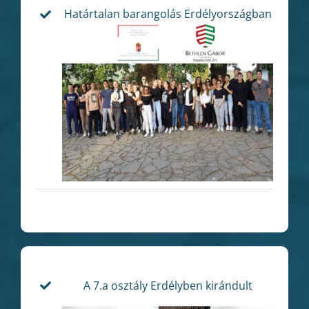
Határtalan barangolás Erdélyországban
A 7.a osztály Erdélyben kirándult