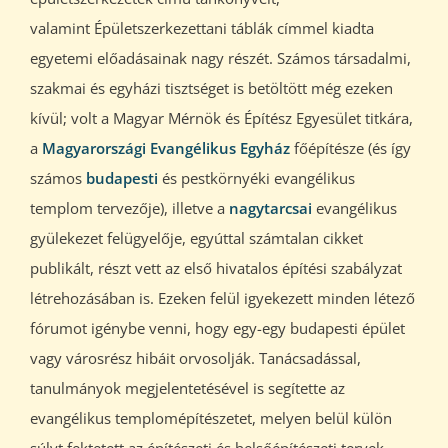
valamint Épületszerkezettani táblák címmel kiadta
egyetemi előadásainak nagy részét. Számos társadalmi,
szakmai és egyházi tisztséget is betöltött még ezeken
kívül; volt a Magyar Mérnök és Építész Egyesület titkára,
a
Magyarországi Evangélikus Egyház
főépítésze (és így
számos
budapesti
és pestkörnyéki evangélikus
templom tervezője), illetve a
nagytarcsai
evangélikus
gyülekezet felügyelője, egyúttal számtalan cikket
publikált, részt vett az első hivatalos építési szabályzat
létrehozásában is. Ezeken felül igyekezett minden létező
fórumot igénybe venni, hogy egy-egy budapesti épület
vagy városrész hibáit orvosolják. Tanácsadással,
tanulmányok megjelentetésével is segítette az
evangélikus templomépítészetet, melyen belül külön