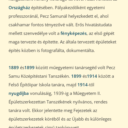
Országház
építésében. Pályakezdőként egyetemi
professzoránál, Pecz Samunál helyezkedett el, ahol
csakhamar fontos tényezővé vált. Erős hivatástudata
mellett szenvedélye volt a
fényképezés
, az első gépét
maga tervezte és építette. Az általa tervezett épületeket
építés közben is fotografálta, dokumentálta.
1889
és
1899
között műegyetemi tanársegéd volt Pecz
Samu Középítéstani Tanszékén.
1899
és
1914
között a
Felső Építőipar Iskola tanára, majd
1914
-től
nyugdíjba
vonulásáig, 1939-ig a Műegyetem II.
Épületszerkezettan Tanszékének nyilvános, rendes
tanára volt. Ekkor jelentette meg Fejezetek az
épületszerkezetek köréből és az Újabb és különleges
épületszerkezetek című tankönyveit,